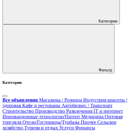
Категории
Фильтр
Категории
Все объявления
Магазины / Розница
Индустрия красоты /
здоровья
Кафе и рестораны
Автобизнес / Транспорт
Строительство
Производство
Развлечения
IT и интернет
Инновационные технологии/Патент
Медицина
Оптовая
торговля
Отели/Гостиницы/Турбазы
Прочее
Сельское
хозяйство
Туризм и отдых
Услуги
Финансы