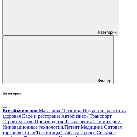
Категории
Фильтр
Категории
Все объявления
Магазины / Розница
Индустрия красоты /
здоровья
Кафе и рестораны
Автобизнес / Транспорт
Строительство
Производство
Развлечения
IT и интернет
Инновационные технологии/Патент
Медицина
Оптовая
торговля
Отели/Гостиницы/Турбазы
Прочее
Сельское