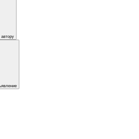
 автору
ъявление