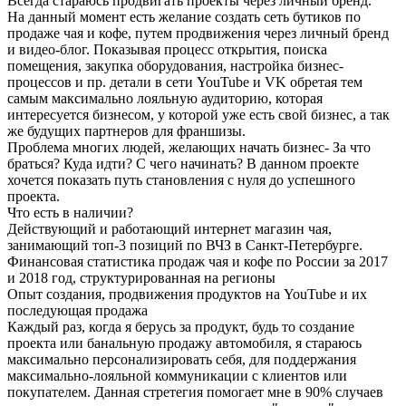
Всегда стараюсь продвигать проекты через личный бренд.
На данный момент есть желание создать сеть бутиков по
продаже чая и кофе, путем продвижения через личный бренд
и видео-блог. Показывая процесс открытия, поиска
помещения, закупка оборудования, настройка бизнес-
процессов и пр. детали в сети YouTube и VK обретая тем
самым максимально лояльную аудиторию, которая
интересуется бизнесом, у которой уже есть свой бизнес, а так
же будущих партнеров для франшизы.
Проблема многих людей, желающих начать бизнес- За что
браться? Куда идти? С чего начинать? В данном проекте
хочется показать путь становления с нуля до успешного
проекта.
Что есть в наличии?
Действующий и работающий интернет магазин чая,
занимающий топ-3 позиций по ВЧЗ в Санкт-Петербурге.
Финансовая статистика продаж чая и кофе по России за 2017
и 2018 год, структурированная на регионы
Опыт создания, продвижения продуктов на YouTube и их
последующая продажа
Каждый раз, когда я берусь за продукт, будь то создание
проекта или банальную продажу автомобиля, я стараюсь
максимально персонализировать себя, для поддержания
максимально-лояльной коммуникации с клиентов или
покупателем. Данная стретегия помогает мне в 90% случаев